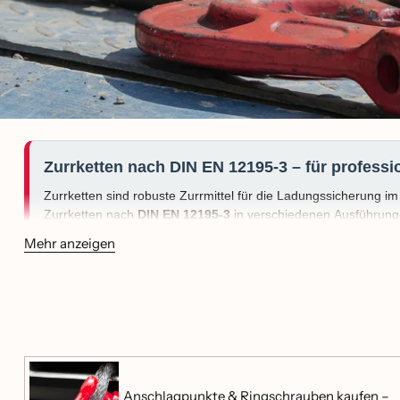
Zurrketten nach DIN EN 12195‑3 – für profess
Zurrketten sind robuste Zurrmittel für die Ladungssicherung im 
Zurrketten nach
DIN EN 12195‑3
in verschiedenen Ausführungen
inklusive schneller Einstiege nach
Kettenstärke
und
Ausführ
Mehr anzeigen
Schnell zur passenden Zurrkette (DIN EN 12195‑3)
Wählen Sie zuerst die
Kettenstärke
(LC/Handling) und danach 
Einstiege führen Sie direkt zu den passenden Ratgebern und 
Anschlagpunkte & Ringschrauben kaufen –