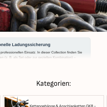
ionelle Ladungssicherung
professionellen Einsatz. In dieser Collection finden Sie
 (z. B. als Set oder zur gezielten Kombination) –
ung
.
Kategorien:
die
Ausführung
(z. B. Set oder 1‑teilig). Die folgenden
Produkten – ohne Umwege.
Kettengehänge & Anschlagketten GK8 –