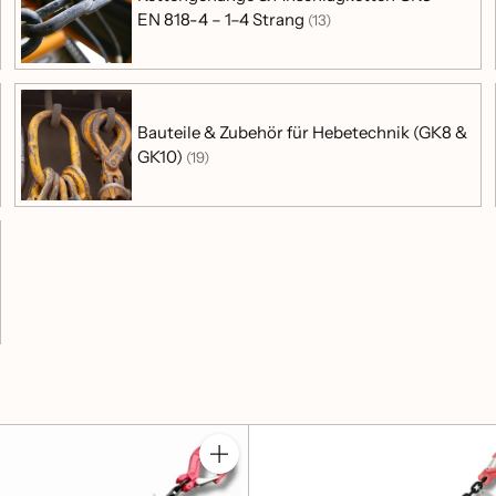
EN 818-4 – 1–4 Strang
(13)
‑teilig / Ersatzkette
Produkt: Zurrkette 1‑teilig GK8
Bauteile & Zubehör für Hebetechnik (GK8 &
Produkt: Ersatzkette / Spannkette
GK10)
(19)
Ratgeber: Zurrkette 1‑teilig kaufen
1‑teilig – Kombination / Ersatz
Wenn ein passendes Spannmittel bereits vorhanden ist
Anzahl