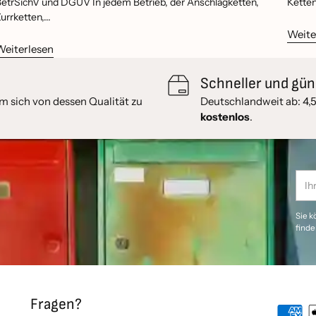
etrSichV und DGUV In jedem Betrieb, der Anschlagketten,
Ketten
urrketten,...
Weite
Weiterlesen
Schneller und gün
 sich von dessen Qualität zu
Deutschlandweit ab: 4,
kostenlos
.
Ihre
E-
Mail
Sie k
finde
Fragen?