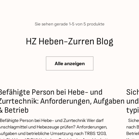
en nur die Kette tauschen möchten und vorhandene
assend).
orgänge sind Anschlagmittel nach den dafür
Sie sehen gerade 1-5 von 5 produkte
HZ Heben-Zurren Blog
n Sie den Weg zwischen den Zurrpunkten und planen Sie
Alle anzeigen
n/Direktzurren), gewünschte Länge sowie
g zügig eingrenzen.
Befähigte Person bei Hebe- und
Sic
Zurrtechnik: Anforderungen, Aufgaben
und
& Betrieb
typ
Zurrkette 13mm
Zurrkette 2‑teilig
efähigte Person bei Hebe- und Zurrtechnik Wer darf
Sicher
nschlagmittel und Hebezeuge prüfen? Anforderungen,
nach B
ufgaben und betriebliche Umsetzung nach TRBS 1203,
Betrie