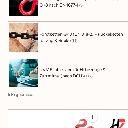
Direktlinks: Sets, 1‑teilig & Kettenstärken
GK8 nach EN 1677-1
(9)
2‑teilig (Set) – Empfehlung
1
Produkt: Zurrkette 2‑teilig GK8
Forstketten GK8 (EN 818‑2) – Rückeketten
Produkt: Zurrkette 2‑teilig Sets
für Zug & Rücke
(14)
Ratgeber: Zurrkette 2‑teilig kaufen
Nach Kettenstärke (DIN EN 12195‑3)
UVV Prüfservice für Hebezeuge &
Zurrmittel (nach DGUV)
(2)
Zurrkette 6mm
Zurrkette 8mm
Zurrkette 10mm
5 Ergebnisse
Auswahlhilfe: 2‑teilig (Set) oder 1‑teilig?
2‑teilig (Set) – Standard
Komplettlösung
für die Ladungssicherung
Anzahl