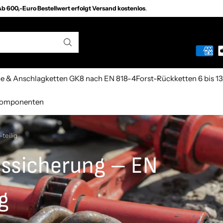
b 600,-Euro Bestellwert erfolgt Versand kostenlos
.
e & Anschlagketten GK8 nach EN 818-4
Forst-Rückketten 6 bis 
 Komponenten
teilig
gssicherung – EN
g