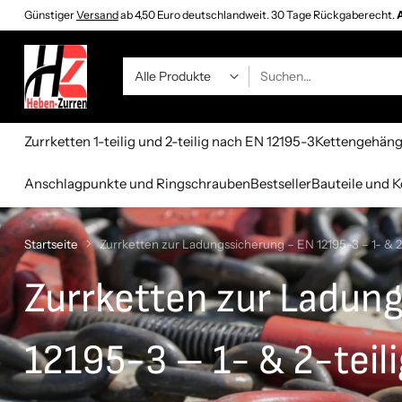
Günstiger
Versand
ab 4,50 Euro deutschlandweit. 30 Tage Rückgaberecht.
A
Suchen…
Zurrketten 1-teilig und 2-teilig nach EN 12195-3
Kettengehäng
Anschlagpunkte und Ringschrauben
Bestseller
Bauteile und
Startseite
Zurrketten zur Ladungssicherung – EN 12195-3 – 1- & 2-
Zurrketten zur Ladun
12195-3 – 1- & 2-teili