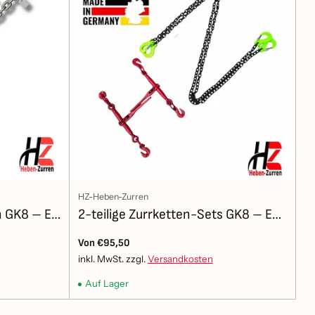
HZ-Heben-Zurren
en GK8 – EN
2-teilige Zurrketten-Sets GK8 – EN
12195-3 – online konfigurieren
Von €95,50
inkl. MwSt. zzgl.
Versandkosten
Auf Lager