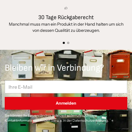
30 Tage Rückgaberecht
Manchmal muss man ein Produkt in der Hand halten um sich
De
von dessen Qualität zu überzeugen.
Bleiben wir in Verbindung?
Ihre
E-
Mail
Anmelden
Sie können Ihr Einverständnis jederzeit widerrufen. Unsere
Kontaktinformationen finden Sie u. a. in der Datenschutzerklärung.