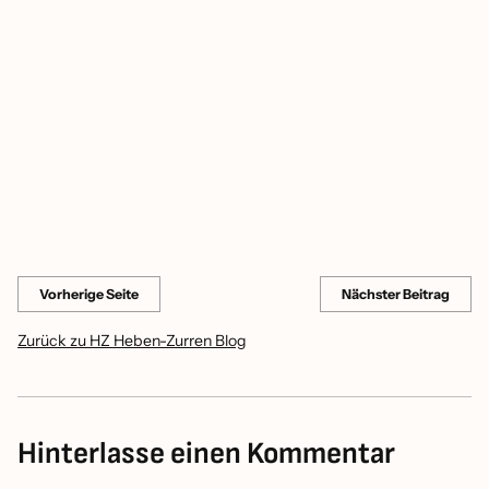
Dokumentation entscheidend.
Anschlagkette GK8
Bestseller
Kettenzüge
Beratung anfragen
Share this
Vorherige Seite
Nächster Beitrag
Zurück zu HZ Heben-Zurren Blog
Hinterlasse einen Kommentar